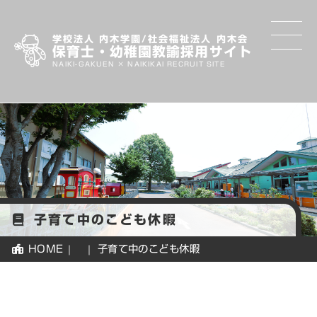
学校法人 内木学園/社会福祉法人 内木会
保育士・幼稚園教諭採用サイト
NAIKI-GAKUEN × NAIKIKAI RECRUIT SITE
内木
学
園・
内木
先
会の
生
思い
に
な
子育て中のこども休暇
ろ
先
HOME
子育て中のこども休暇
う
輩
紹
介