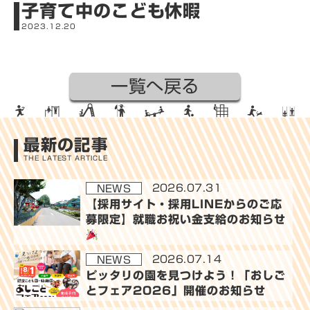
子育て中のこども休暇
採用
2023.12.20
&A
募
集
一覧へ戻る
要
募
項
集
最新の記事
要
幼稚
THE LATEST ARTICLE
項
園・
2026.07.31
一
NEWS
保育
【採用サイト・採用LINEからのご応
覧
園
募限定】就職お祝い金支給のお知らせ
(公
式サ
2026.07.14
NEWS
ピッタリの園を見つけよう！「おしご
イ
とフェア2026」開催のお知らせ
ト)