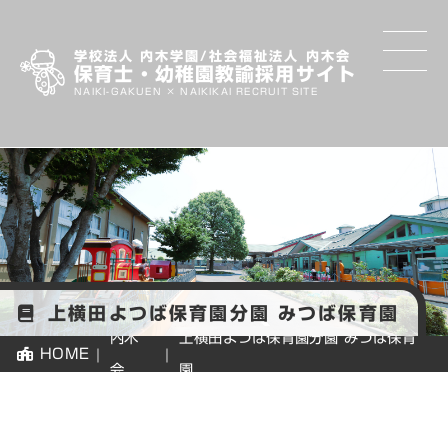
学校法人 内木学園/社会福祉法人 内木会
保育士・幼稚園教諭採用サイト
NAIKI-GAKUEN × NAIKIKAI RECRUIT SITE
内木
学
園・
内木
先
会の
生
思い
に
な
上横田よつば保育園分園 みつば保育園
ろ
内木
上横田よつば保育園分園 みつば保育
先
HOME
う
会
園
輩
紹
介