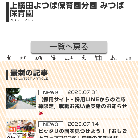
上横田よつば保育園分園 みつば
採用
保育園
&A
2022.12.27
募
集
一覧へ戻る
要
募
項
集
要
幼稚
最新の記事
項
THE LATEST ARTICLE
園・
一
保育
2026.07.31
NEWS
覧
園
【採用サイト・採用LINEからのご応
募限定】就職お祝い金支給のお知らせ
(公
式サ
2026.07.14
NEWS
イ
ピッタリの園を見つけよう！「おしご
ト)
とフェア2026」開催のお知らせ