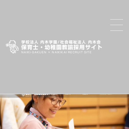
学校法人 内木学園/社会福祉法人 内木会
保育士・幼稚園教諭採用サイト
NAIKI-GAKUEN × NAIKIKAI RECRUIT SITE
内木
学
園・