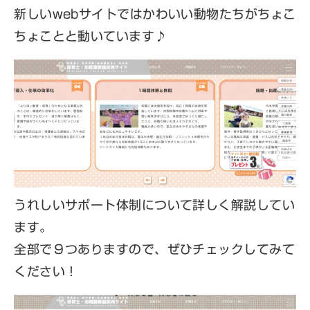
項
新しいwebサイトではかわいい動物たちがちょこ
ちょことと動いています♪
募
集
要
項
一
覧
幼稚
うれしいサポート体制について詳しく解説してい
園・
ます。
保育
全部で９つありますので、ぜひチェックしてみて
園
ください！
(公
式サ