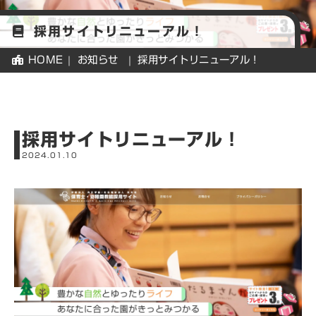
内木
会の
採用サイトリニューアル！
思い
HOME
お知らせ
採用サイトリニューアル！
先
生
に
採用サイトリニューアル！
な
2024.01.10
ろ
う
先
輩
紹