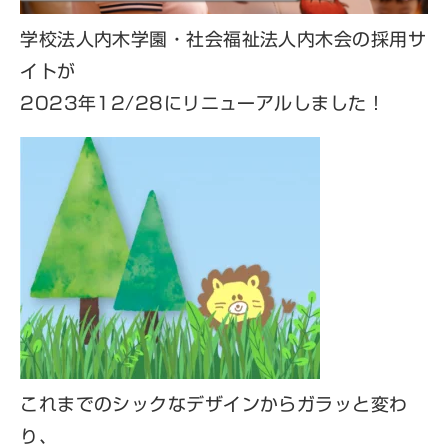
介
学校法人内木学園・社会福祉法人内木会の採用サ
イトが
2023年12/28にリニューアルしました！
採用
&A
募
集
これまでのシックなデザインからガラッと変わ
要
り、