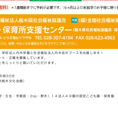
、学校法人内木学園と社会福祉法人内木会がブースを出展します！
ート・正職を募集しています。
とをじっくりと聞いていただけます。
5時30分
市栃木文化会館）
野・壬生・宇都宮・小山・野木）１４法人４９園の認定こども園・保育園