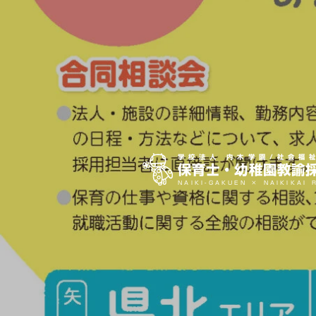
学校法人 内木学園/社会福
保育士・幼稚園教諭
NAIKI-GAKUEN × NAIKIKAI 