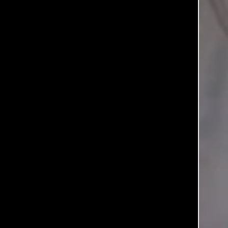
豊かな
自
然
とゆっ
たり
ライ
フ
あなたに
合った園
がきっと
みつかる